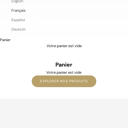
English
E
Français
x
c
Español
l
Deutsch
u
s
Panier
i
Votre panier est vide
v
e
l
Panier
a
u
Votre panier est vide
n
EXPLORER NOS PRODUITS
c
h
e
s
,
t
i
m