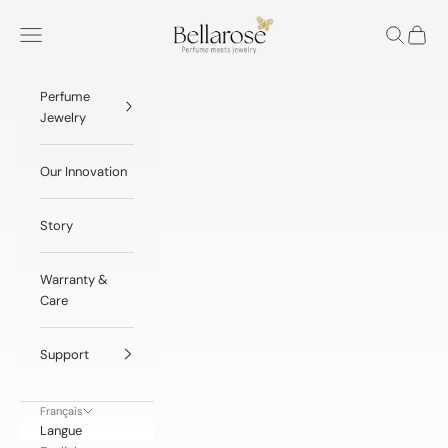
Passer au contenu
n
BellaRose® Jewelry
Menu
Recherche
Panier
t
e
Perfume
d
Jewelry
I
Our Innovation
n
v
Story
i
t
Warranty &
Care
a
t
Support
i
o
Français
Langue
n