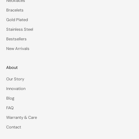
Necklaces
t
e
Bracelets
o
Gold Plated
f
f
Stainless Steel
e
Bestsellers
r
s
New Arrivals
—
d
e
About
l
Our Story
i
v
Innovation
e
Blog
r
e
FAQ
d
Warranty & Care
t
o
Contact
y
o