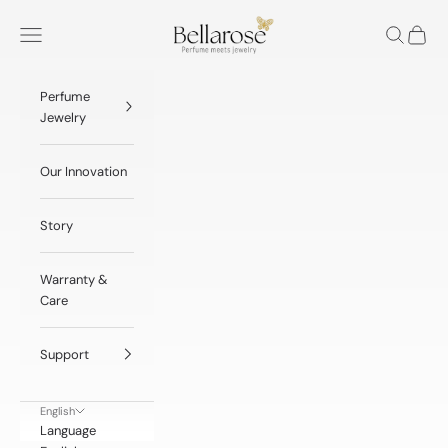
Skip to content
BellaRose® Jewelry
Navigation menu
Search
Cart
Perfume
Jewelry
Our Innovation
Story
Warranty &
Care
Support
English
Language