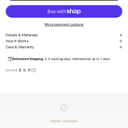
More payment options
Details & Materials
How It Works
Care & Warranty
Estimated Shipping
: 3-5 working days. International: up to 7 days
SHARE
J
o
i
n
Water-resistant
B