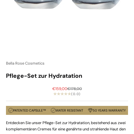
Bella Rose Cosmetics
Pflege-Set zur Hydratation
Sale price
Regular price
€159,00
€178,00
(0.0)
PATENTED CAPSULE™
WATER RESISTANT
50 YEARS WARRANTY
Entdecken Sie unser Pflege-Set zur Hydratation, bestehend aus zwei
komplementären Cremes für eine genährte und strahlende Haut den