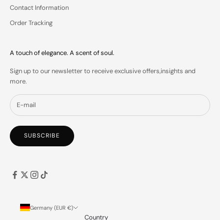
Contact Information
Order Tracking
IN
A touch of elegance. A scent of soul.
S
Sign up to our newsletter to receive exclusive offers,insights and
more.
SUBSCRIBE
Germany (EUR €)
Country