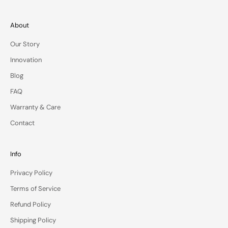
—
d
e
About
l
Our Story
i
v
Innovation
e
Blog
r
e
FAQ
d
Warranty & Care
t
o
Contact
y
o
u
Info
r
Privacy Policy
i
n
Terms of Service
b
Refund Policy
o
x
Shipping Policy
.