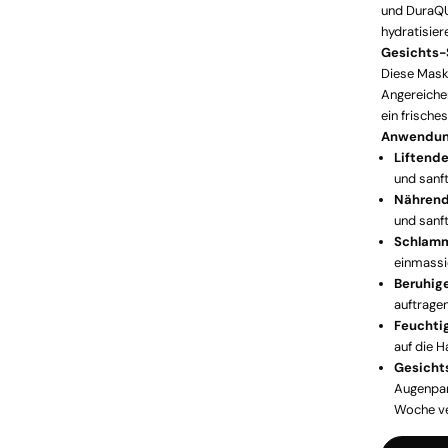
und DuraQU
hydratisier
Gesichts
Diese Maske
Angereicher
ein frische
Anwendun
Liftend
und sanft
Nährend
und sanf
Schlamm
einmassi
Beruhig
auftragen
Feuchti
auf die H
Gesicht
Augenpar
Woche v