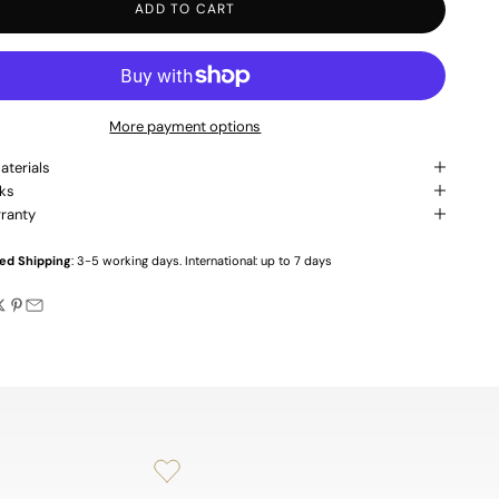
ADD TO CART
More payment options
aterials
ks
ranty
ed Shipping
: 3-5 working days. International: up to 7 days