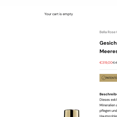
Your cart is empty
Bella Rose
Gesich
Meere
Sale price
Reg
€319,00
€4
PATENT
Beschreib
Dieses exkl
Mineralien 
pflegen und
Hautproble