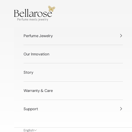
Skip to content
BellaRose® Jewelry
Perfume Jewelry
Our Innovation
Story
Warranty & Care
Support
English