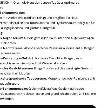
ENCH™IQ, um die Haut den ganzen Tag über optimal zu
en.
-Schlammmaske:
 mit Aktivkohle exfoliert, reinigt und entgiftet die Haut.
t mit Mineralien des Toten Meeres und Hyaluronsäure, sorgt sie für
s, ausgeglichenes und glattes Hautgefühl.
g:
es Augenserum:
Auf die gereinigte Haut unter den Augen auftragen
 einklopfen.
e Nachtcreme:
Abends nach der Reinigung auf die Haut auftragen
t einmassieren.
-Reinigungs-Gel:
Auf das nasse Gesicht auftragen, sanft
eren, bis es schäumt, und mit Wasser abspülen.
endes Gesichtsserum:
Einige Tropfen auf das gereinigte Gesicht
 und sanft einklopfen.
gkeitsspendende Tagescreme:
Morgens nach der Reinigung sanft
aut auftragen.
s-Schlammmaske:
Gleichmäßig auf das Gesicht auftragen,
tie aussparen, trocknen lassen und gründlich abspülen. 2-3 Mal pro
erwenden.