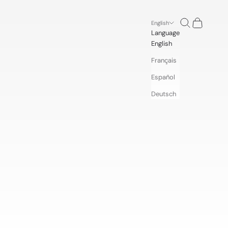
Search
Cart
English
Language
English
Français
Español
Deutsch