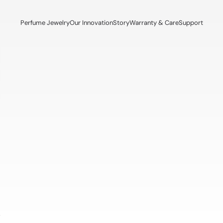
Perfume Jewelry
Our Innovation
Story
Warranty & Care
Support