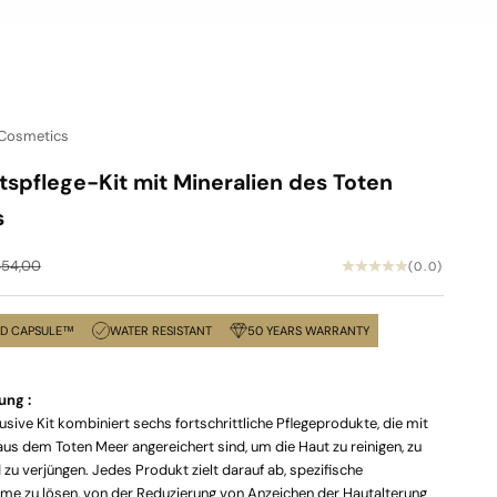
 Cosmetics
tspflege-Kit mit Mineralien des Toten
s
ular price
54,00
(0.0)
ED CAPSULE™
WATER RESISTANT
50 YEARS WARRANTY
ung :
usive Kit kombiniert sechs fortschrittliche Pflegeprodukte, die mit
aus dem Toten Meer angereichert sind, um die Haut zu reinigen, zu
 zu verjüngen. Jedes Produkt zielt darauf ab, spezifische
me zu lösen, von der Reduzierung von Anzeichen der Hautalterung