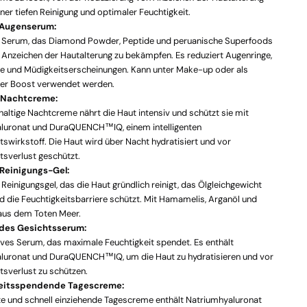
einer tiefen Reinigung und optimaler Feuchtigkeit.
 Augenserum:
es Serum, das Diamond Powder, Peptide und peruanische Superfoods
 Anzeichen der Hautalterung zu bekämpfen. Es reduziert Augenringe,
e und Müdigkeitserscheinungen. Kann unter Make-up oder als
der Boost verwendet werden.
 Nachtcreme:
haltige Nachtcreme nährt die Haut intensiv und schützt sie mit
luronat und DuraQUENCH™IQ, einem intelligenten
tswirkstoff. Die Haut wird über Nacht hydratisiert und vor
tsverlust geschützt.
einigungs-Gel:
s Reinigungsgel, das die Haut gründlich reinigt, das Ölgleichgewicht
nd die Feuchtigkeitsbarriere schützt. Mit Hamamelis, Arganöl und
 aus dem Toten Meer.
des Gesichtsserum:
ives Serum, das maximale Feuchtigkeit spendet. Es enthält
luronat und DuraQUENCH™IQ, um die Haut zu hydratisieren und vor
tsverlust zu schützen.
eitsspendende Tagescreme:
te und schnell einziehende Tagescreme enthält Natriumhyaluronat