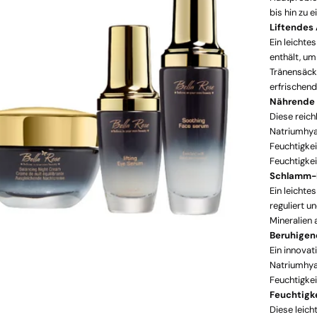
bis hin zu 
Liftendes
Ein leicht
enthält, um
Tränensäck
erfrischen
Nährende
Diese reich
Natriumhya
Feuchtigkei
Feuchtigkei
Schlamm-R
Ein leichte
reguliert u
Mineralien
Beruhigen
Ein innovat
Natriumhya
Feuchtigkei
Feuchtigk
Diese leich