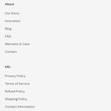
d
About
e
l
Our Story
i
Innovation
v
e
Blog
r
FAQ
e
d
Warranty & Care
t
Contact
o
y
o
Info
u
r
Privacy Policy
i
Terms of Service
n
b
Refund Policy
o
Shipping Policy
x
.
Contact Information