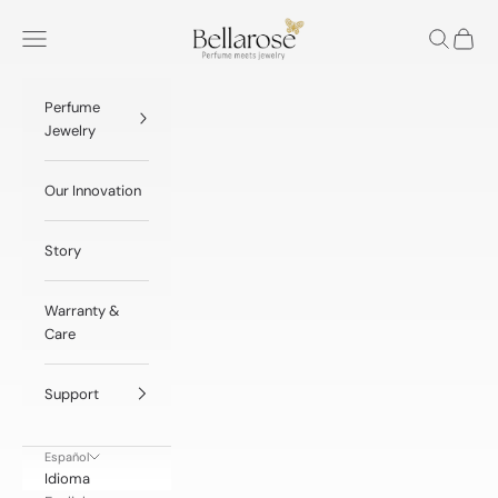
Ir al contenido
BellaRose® Jewelry
Menú
Buscar
Cesta
Perfume
Jewelry
Our Innovation
Story
Warranty &
Care
Support
Español
Idioma