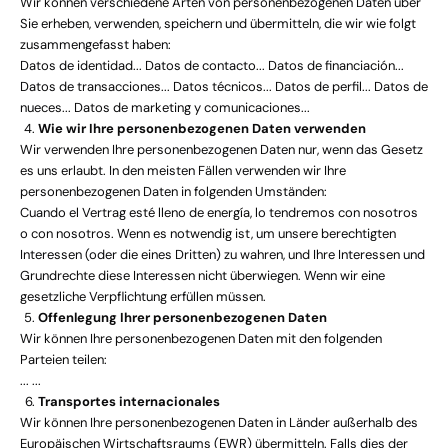
l
Wir können verschiedene Arten von personenbezogenen Daten über
l
Sie erheben, verwenden, speichern und übermitteln, die wir wie folgt
a
zusammengefasst haben:
r
Datos de identidad... Datos de contacto... Datos de financiación...
o
Datos de transacciones... Datos técnicos... Datos de perfil... Datos de
s
nueces... Datos de marketing y comunicaciones...
e
Wie wir Ihre personenbezogenen Daten verwenden
A
Wir verwenden Ihre personenbezogenen Daten nur, wenn das Gesetz
es uns erlaubt. In den meisten Fällen verwenden wir Ihre
S
personenbezogenen Daten in folgenden Umständen:
Cuando el Vertrag esté lleno de energía, lo tendremos con nosotros
c
o con nosotros. Wenn es notwendig ist, um unsere berechtigten
e
Interessen (oder die eines Dritten) zu wahren, und Ihre Interessen und
Grundrechte diese Interessen nicht überwiegen. Wenn wir eine
n
gesetzliche Verpflichtung erfüllen müssen.
t
Offenlegung Ihrer personenbezogenen Daten
Wir können Ihre personenbezogenen Daten mit den folgenden
e
Parteien teilen:
d
... ...
Transportes internacionales
I
Wir können Ihre personenbezogenen Daten in Länder außerhalb des
n
Europäischen Wirtschaftsraums (EWR) übermitteln. Falls dies der