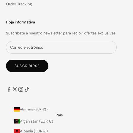
Order Tracking
ctrónico
Hoja informativa
RIBIR
Suscríbete a nuestro newsletter para recibir ofertas exclusivas.
SUSCRIBIRSE
Alemania (EUR €)
País
Afganistán (EUR €)
Albania (EUR €)