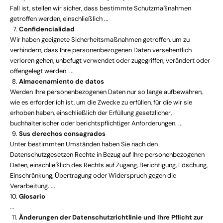
Fall ist, stellen wir sicher, dass bestimmte Schutzmaßnahmen
v
getroffen werden, einschließlich ...
i
Confidencialidad
Wir haben geeignete Sicherheitsmaßnahmen getroffen, um zu
t
verhindern, dass Ihre personenbezogenen Daten versehentlich
a
verloren gehen, unbefugt verwendet oder zugegriffen, verändert oder
offengelegt werden. ...
t
Almacenamiento de datos
i
Werden Ihre personenbezogenen Daten nur so lange aufbewahren,
wie es erforderlich ist, um die Zwecke zu erfüllen, für die wir sie
o
erhoben haben, einschließlich der Erfüllung gesetzlicher,
n
buchhalterischer oder berichtspflichtiger Anforderungen. ...
Sus derechos consagrados
E
Unter bestimmten Umständen haben Sie nach den
x
Datenschutzgesetzen Rechte in Bezug auf Ihre personenbezogenen
c
Daten, einschließlich des Rechts auf Zugang, Berichtigung, Löschung,
l
Einschränkung, Übertragung oder Widerspruch gegen die
u
Verarbeitung. ...
s
Glosario
i
...
v
Änderungen der Datenschutzrichtlinie und Ihre Pflicht zur
e