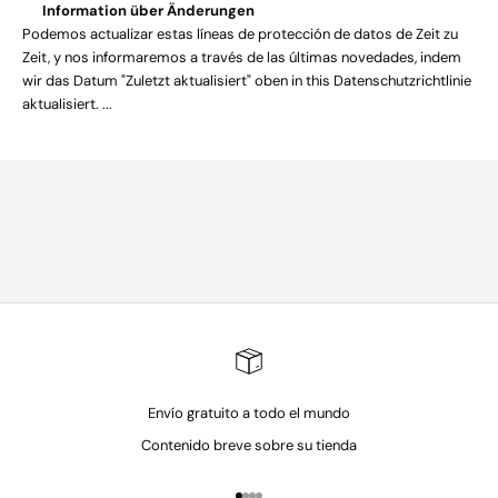
Information über Änderungen
l
Podemos actualizar estas líneas de protección de datos de Zeit zu
a
Zeit, y nos informaremos a través de las últimas novedades, indem
u
wir das Datum "Zuletzt aktualisiert" oben in this Datenschutzrichtlinie
n
aktualisiert. ...
c
h
e
s
,
t
i
m
e
l
e
s
s
Envío gratuito a todo el mundo
s
t
Contenido breve sobre su tienda
o
r