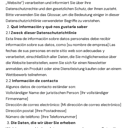
„Website“) verarbeiten und informiert Sie über Ihre
Datenschutzrechte und den gesetzlichen Schutz, der Ihnen zusteht.
Bitte verwenden Sie das Glossar, um die Bedeutung einiger in dieser
Datenschutzrichtlinie verwendeter Begriffe zu verstehen.
Qué información y qué nos gustaría saber
2.1
Zweck dieser Datenschutzrichtlinie
Esta línea de información sobre datos personales debe recibir
información sobre sus datos, como [su nombre de empresa] Las
fechas de sus personas en este sitio web son adecuadas y
verarbeitet, einschließlich aller Daten, die Sie möglicherweise über
die Website bereitstellen, wenn Sie sich für einen Newsletter
anmelden, ein Produkt oder eine Dienstleistung kaufen oder an einem
Wettbewerb teilnehmen.
2.2
Información de contacto
Algunos datos de contacto estándar son:
J
Vollständiger Name der juristischen Person: [Ihr vollständiger
o
Firmenname]
i
Dirección de correo electrónico: [Mi dirección de correo electrónico]
n
Dirección postal: [Ihre Postadresse]
B
Número de teléfono: [Ihre Telefonnummer]
e
Die Daten, die wir über Sie erheben