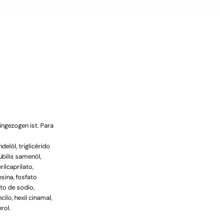
eingezogen ist. Para
delöl, triglicérido
ubilis samenöl,
ilcaprilato,
sina, fosfato
ato de sodio,
cilo, hexil cinamal,
rol.