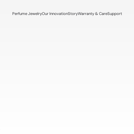
Perfume Jewelry
Our Innovation
Story
Warranty & Care
Support