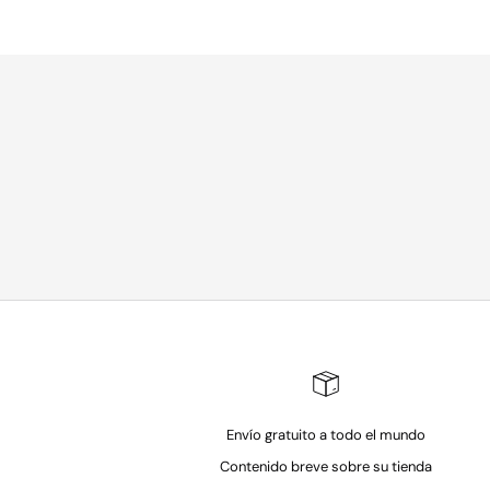
a
u
n
c
h
e
s
,
t
i
m
e
l
e
s
s
s
t
o
Envío gratuito a todo el mundo
r
Contenido breve sobre su tienda
i