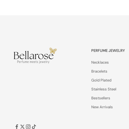
e
s
,
a
n
d
p
r
i
PERFUME JEWELRY
v
a
Necklaces
t
Bracelets
e
Gold Plated
o
f
Stainless Steel
f
Bestsellers
e
r
New Arrivals
s
—
d
e