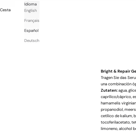
v
Idioma
i
Cesta
English
t
Français
a
Español
t
Deutsch
i
o
n
Bright & Repair 
E
Tragen Sie das Serum
x
una combinación ópt
c
Zutaten:
agua, glice
l
caprílico/cáprico, e
u
hamamelis virginiana
s
propanodiol, meersa
i
cetílico de kalium, 
v
tocoferilacetato, tet
e
limoneno, alcohol be
l