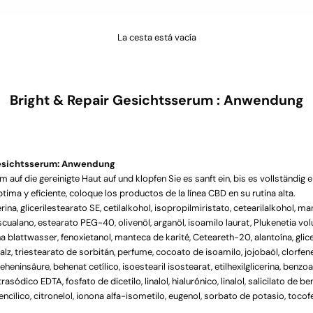
La cesta está vacía
Bright & Repair Gesichtsserum : Anwendung
Gesichtsserum: Anwendung
 auf die gereinigte Haut auf und klopfen Sie es sanft ein, bis es vollständig 
ima y eficiente, coloque los productos de la línea CBD en su rutina alta.
rina, glicerilestearato SE, cetilalkohol, isopropilmiristato, cetearilalkohol, man
scualano, estearato PEG-40, olivenöl, arganöl, isoamilo laurat, Plukenetia vol
 blattwasser, fenoxietanol, manteca de karité, Ceteareth-20, alantoína, glicer
lz, triestearato de sorbitán, perfume, cocoato de isoamilo, jojobaöl, clorfene
beheninsäure, behenat cetílico, isoestearil isostearat, etilhexilglicerina, benzo
rasódico EDTA, fosfato de dicetilo, linalol, hialurónico, linalol, salicilato de ben
ncílico, citronelol, ionona alfa-isometilo, eugenol, sorbato de potasio, tocofe