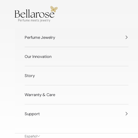
Ir al contenido
a
BellaRose® Jewelry
r
o
s
e
Perfume Jewelry
A
S
Our Innovation
c
e
Story
n
t
Warranty & Care
e
d
Support
I
n
Español