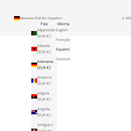
l
i
v
Alemania (EUR €)
Español
© 202
País
Idioma
e
Afganistán
English
r
(EUR €)
e
Français
d
Albania
t
Español
(EUR €)
o
Deutsch
y
Alemania
o
(EUR €)
u
Andorra
r
(EUR €)
i
n
Angola
b
(EUR €)
o
Anguila
x
(EUR €)
.
Antigua y
Barbuda