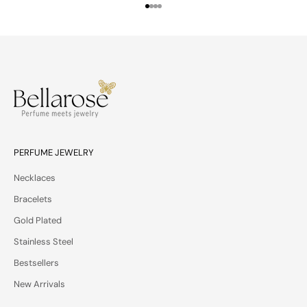
i
Gehe zu Element 1
Gehe zu Element 2
Gehe zu Element 3
Gehe zu Element 4
e
s
,
a
n
d
p
r
i
v
PERFUME JEWELRY
a
Necklaces
t
e
Bracelets
o
Gold Plated
f
f
Stainless Steel
e
Bestsellers
r
s
New Arrivals
—