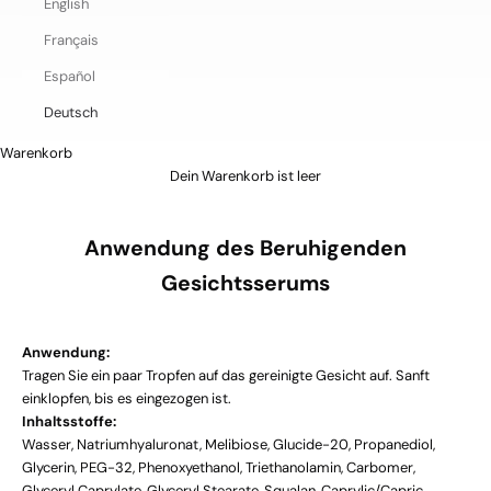
English
v
Français
i
Español
t
Deutsch
a
Warenkorb
t
Dein Warenkorb ist leer
i
o
Anwendung des Beruhigenden
n
Gesichtsserums
E
x
c
Anwendung:
l
Tragen Sie ein paar Tropfen auf das gereinigte Gesicht auf. Sanft
u
einklopfen, bis es eingezogen ist.
s
Inhaltsstoffe:
i
Wasser, Natriumhyaluronat, Melibiose, Glucide-20, Propanediol,
v
Glycerin, PEG-32, Phenoxyethanol, Triethanolamin, Carbomer,
e
Glyceryl Caprylate, Glyceryl Stearate, Squalan, Caprylic/Capric