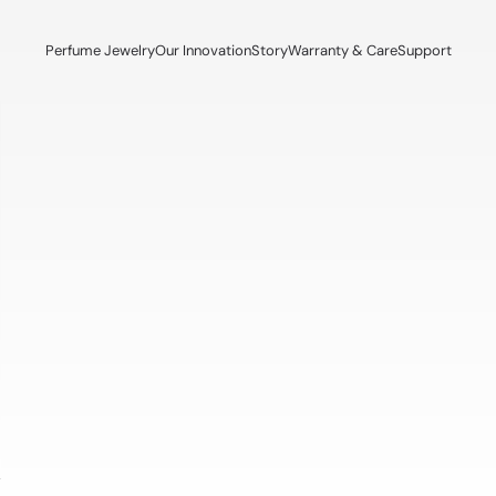
Perfume Jewelry
Our Innovation
Story
Warranty & Care
Support