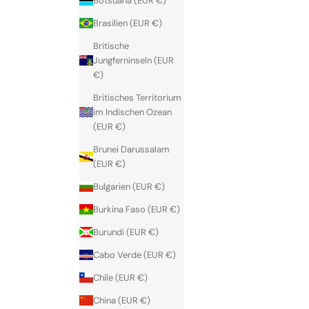
Botsuana (EUR €)
Brasilien (EUR €)
Britische
Jungferninseln (EUR
€)
Britisches Territorium
im Indischen Ozean
(EUR €)
Brunei Darussalam
(EUR €)
Bulgarien (EUR €)
Burkina Faso (EUR €)
Burundi (EUR €)
Cabo Verde (EUR €)
Chile (EUR €)
China (EUR €)