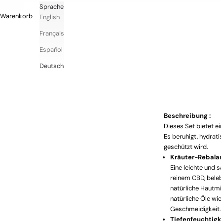
d
Sprache
Warenkorb
English
I
Français
n
Español
v
i
Deutsch
t
a
t
Beschreibung :
Dieses Set bietet e
i
Es beruhigt, hydrati
o
geschützt wird.
Kräuter-Rebala
n
Eine leichte und 
E
reinem CBD, beleb
x
natürliche Hautm
c
natürliche Öle w
l
Geschmeidigkeit.
u
Tiefenfeuchtig