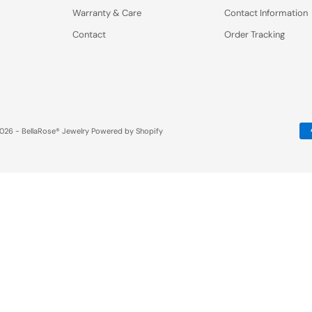
Warranty & Care
Contact Information
Contact
Order Tracking
026 - BellaRose® Jewelry
Powered by Shopify