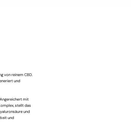
ung von reinem CBD.
eneriert und
 Angereichert mit
Komplex, stellt das
Hyaluronsäure und
keit und