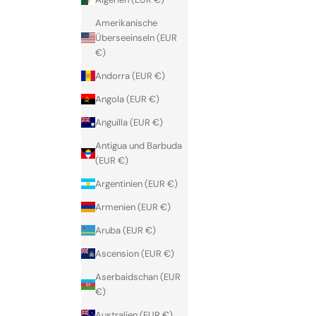
o
Amerikanische
x
Überseeinseln (EUR
.
€)
Andorra (EUR €)
JOIN US
Angola (EUR €)
Anguilla (EUR €)
Antigua und Barbuda
(EUR €)
Argentinien (EUR €)
Armenien (EUR €)
Aruba (EUR €)
Ascension (EUR €)
Aserbaidschan (EUR
€)
Australien (EUR €)