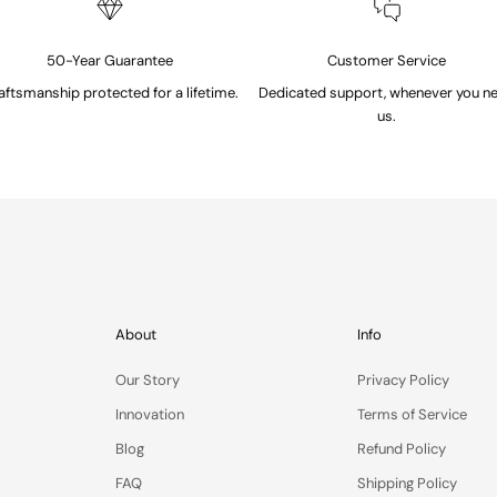
50-Year Guarantee
Customer Service
aftsmanship protected for a lifetime.
Dedicated support, whenever you n
us.
About
Info
Our Story
Privacy Policy
Innovation
Terms of Service
Blog
Refund Policy
FAQ
Shipping Policy