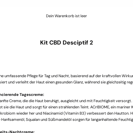
Dein Warenkorb ist leer
Kit CBD Desciptif 2
ine umfassende Pflege für Tag und Nacht, basierend auf der kraftvollen Wirk
siert und verleiht der Haut einen gesunden Glanz, während sie gleichzeitig reg
ncierende Tagescreme:
sanfte Creme, die die Haut beruhigt, ausgleicht und mit Feuchtigkeit versorgt.
t sie die Haut und sorgt für einen strahlenden Teint. ACrIBIOME, ein mariner 
ikrobiom wieder her und Niacinamid (Vitamin B3) verbessert den Hautton. 
ie Hanfsamenöl, Squalan und Süßmandelöl sorgen für langanhaltende Feuchtig
keits-Nachtcreme: